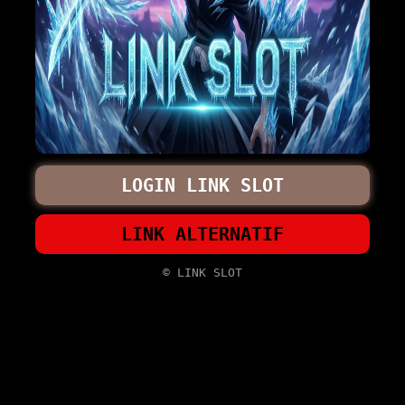
LOGIN LINK SLOT
LINK ALTERNATIF
© LINK SLOT